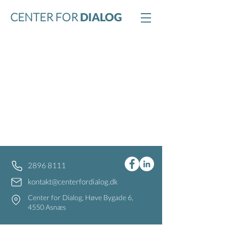
CENTER FOR
DIALOG
2896 8111
kontakt@centerfordialog.dk
Center for Dialog, Høve Bygade 6,
4550 Asnæs